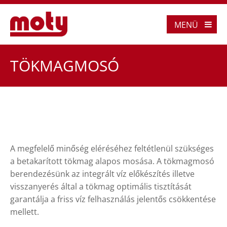
MENÜ
TÖKMAGMOSÓ
A megfelelő minőség eléréséhez feltétlenül szükséges
a betakarított tökmag alapos mosása. A tökmagmosó
berendezésünk az integrált víz előkészítés illetve
visszanyerés által a tökmag optimális tisztítását
garantálja a friss víz felhasználás jelentős csökkentése
mellett.