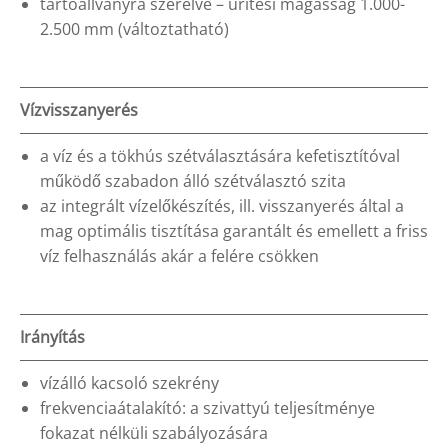
tartóállványra szerelve – ürítési magasság 1.000-
2.500 mm (változtatható)
Vízvisszanyerés
a víz és a tökhús szétválasztására kefetisztítóval
működő szabadon álló szétválasztó szita
az integrált vízelőkészítés, ill. visszanyerés által a
mag optimális tisztítása garantált és emellett a friss
víz felhasználás akár a felére csökken
Irányítás
vízálló kacsoló szekrény
frekvenciaátalakító: a szivattyú teljesítménye
fokazat nélküli szabályozására