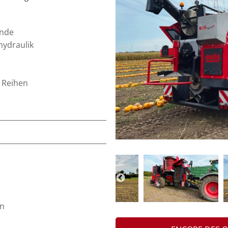
unde
hydraulik
2 Reihen
en