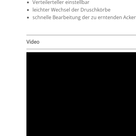
Verteilerteller einstellbar
leichter Wechsel der Druschkörbe
schnelle Bearbeitung der zu erntenden Acker
Video
MOTY KX4 HYDROS KÜRBISKERN-ERNTEMASCHI