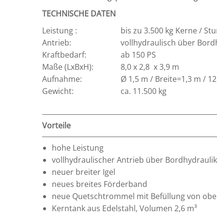
TECHNISCHE DATEN
Leistung :
bis zu 3.500 kg Kerne / St
Antrieb:
vollhydraulisch über Bord
Kraftbedarf:
ab 150 PS
Maße (LxBxH):
8,0 x 2,8 x 3,9 m
Aufnahme:
Ø 1,5 m / Breite=1,3 m / 1
Gewicht:
ca. 11.500 kg
Vorteile
hohe Leistung
vollhydraulischer Antrieb über Bordhydraulik
neuer breiter Igel
neues breites Förderband
neue Quetschtrommel mit Befüllung von ob
Kerntank aus Edelstahl, Volumen 2,6 m³