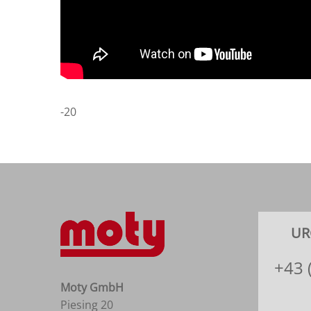
-20
UR
+43 
Moty GmbH
Piesing 20